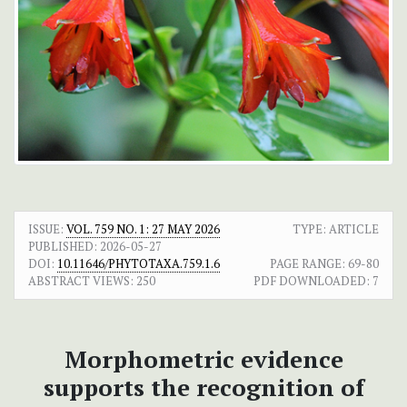
ISSUE:
VOL. 759 NO. 1: 27 MAY 2026
TYPE: ARTICLE
PUBLISHED:
2026-05-27
DOI:
10.11646/PHYTOTAXA.759.1.6
PAGE RANGE:
69-80
ABSTRACT VIEWS:
250
PDF DOWNLOADED:
7
Morphometric evidence
supports the recognition of