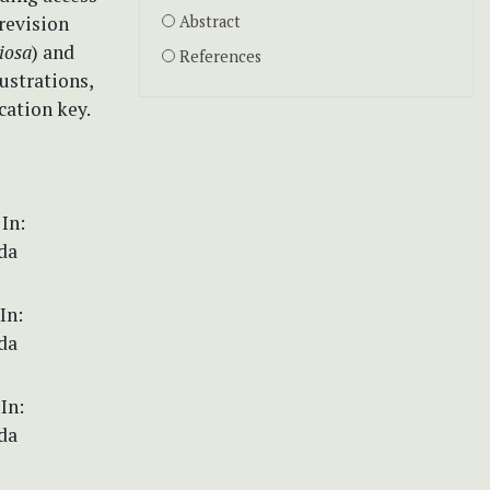
 revision
Abstract
iosa
) and
References
ustrations,
cation key.
In:
da
In:
da
In:
da