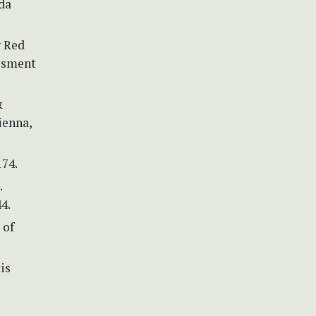
da
g Red
essment
&
Vienna,
174.
.
4.
 of
is