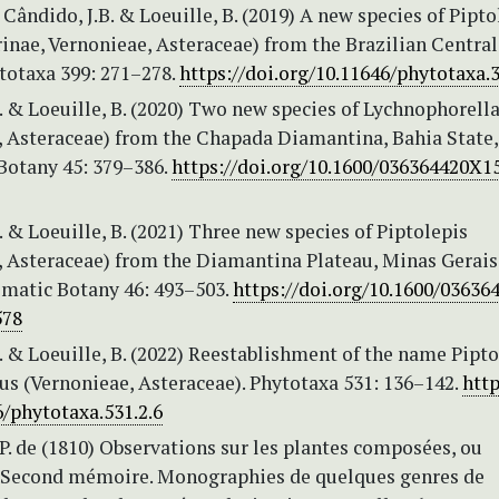
, Cândido, J.B. & Loeuille, B. (2019) A new species of Pipto
inae, Vernonieae, Asteraceae) from the Brazilian Central
totaxa 399: 271–278.
https://doi.org/10.11646/phytotaxa.3
. & Loeuille, B. (2020) Two new species of Lychnophorell
, Asteraceae) from the Chapada Diamantina, Bahia State, 
Botany 45: 379–386.
https://doi.org/10.1600/036364420X1
. & Loeuille, B. (2021) Three new species of Piptolepis
, Asteraceae) from the Diamantina Plateau, Minas Gerais
ematic Botany 46: 493–503.
https://doi.org/10.1600/03636
578
. & Loeuille, B. (2022) Reestablishment of the name Pipto
s (Vernonieae, Asteraceae). Phytotaxa 531: 136–142.
http
6/phytotaxa.531.2.6
P. de (1810) Observations sur les plantes composées, ou
 Second mémoire. Monographies de quelques genres de