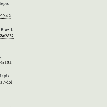
lepis
99.4.2
a
Brazil.
5862837
,
4421X1
lepis
s://doi.