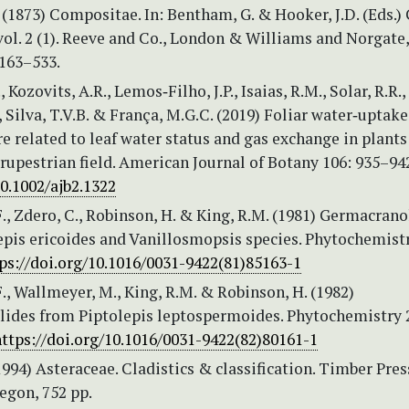
(1873) Compositae. In: Bentham, G. & Hooker, J.D. (Eds.)
ol. 2 (1). Reeve and Co., London & Williams and Norgate,
 163–533.
 Kozovits, A.R., Lemos‐Filho, J.P., Isaias, R.M., Solar, R.R.,
, Silva, T.V.B. & França, M.G.C. (2019) Foliar water‐uptake
re related to leaf water status and gas exchange in plants
rupestrian field. American Journal of Botany 106: 935–94
10.1002/ajb2.1322
, Zdero, C., Robinson, H. & King, R.M. (1981) Germacrano
epis ericoides and Vanillosmopsis species. Phytochemistr
ps://doi.org/10.1016/0031-9422(81)85163-1
, Wallmeyer, M., King, R.M. & Robinson, H. (1982)
ides from Piptolepis leptospermoides. Phytochemistry 
https://doi.org/10.1016/0031-9422(82)80161-1
1994) Asteraceae. Cladistics & classification. Timber Pres
egon, 752 pp.