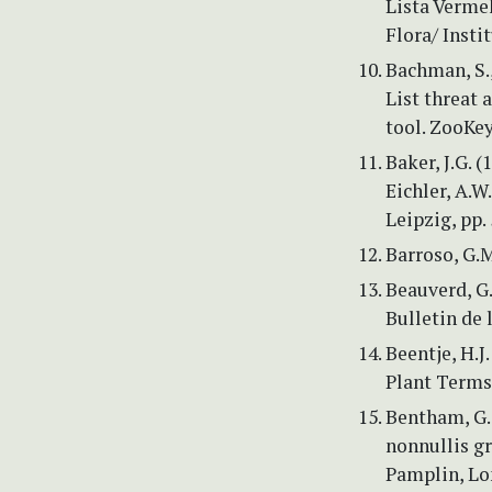
Lista Verme
Flora/ Insti
Bachman, S., 
List threat
tool. ZooKey
Baker, J.G. 
Eichler, A.W.
Leipzig, pp.
Barroso, G.
Beauverd, G.
Bulletin de 
Beentje, H.J
Plant Terms
Bentham, G.
nonnullis g
Pamplin, Lo