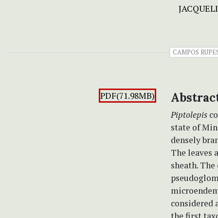
JACQUELI
CAMPOS RUPE
PDF(71.98MB)
Abstrac
Piptolepis
co
state of Min
densely bra
The leaves a
sheath. The 
pseudoglomer
microendemi
considered a
the first ta