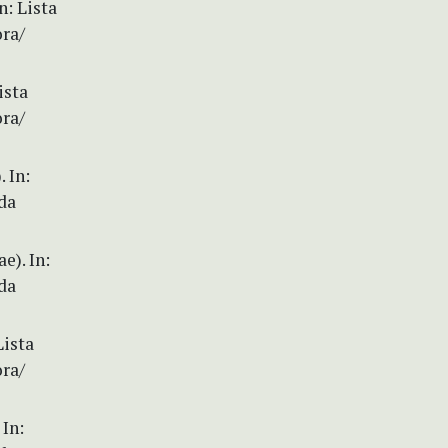
n: Lista
ora/
ista
ora/
 In:
da
e). In:
da
Lista
ora/
 In: