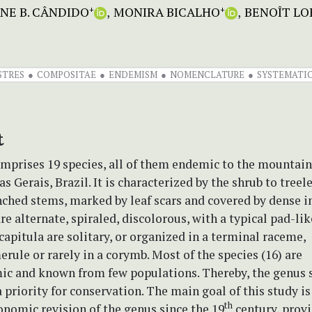
NE B. CÂNDIDO
MONIRA BICALHO
BENOÎT LO
+
+
STRES
COMPOSITAE
ENDEMISM
NOMENCLATURE
SYSTEMATI
t
mprises 19 species, all of them endemic to the mountain
as Gerais, Brazil. It is characterized by the shrub to treele
nched stems, marked by leaf scars and covered by dense
re alternate, spiraled, discolorous, with a typical pad-lik
capitula are solitary, or organized in a terminal raceme,
ule or rarely in a corymb. Most of the species (16) are
c and known from few populations. Thereby, the genus 
 priority for conservation. The main goal of this study is
th
xonomic revision of the genus since the 19
century, provi