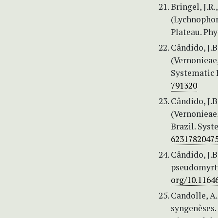
Bringel, J.R.
(Lychnophor
Plateau. Phy
Cândido, J.B
(Vernonieae
Systematic 
791320
Cândido, J.B
(Vernonieae
Brazil. Syst
6231782047
Cândido, J.B
pseudomyrtu
org/10.1164
Candolle, A.
syngenèses.