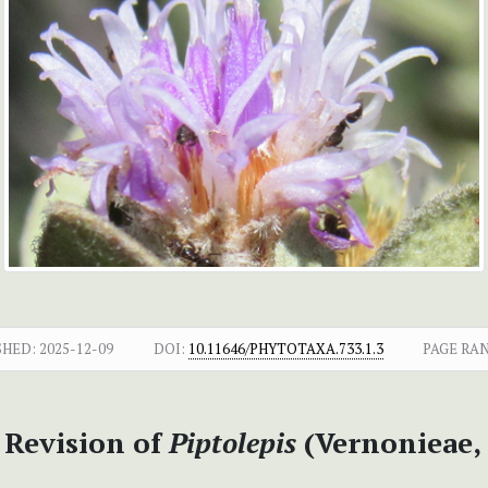
SHED:
2025-12-09
DOI:
10.11646/PHYTOTAXA.733.1.3
PAGE RA
Revision of
Piptolepis
(Vernonieae, 