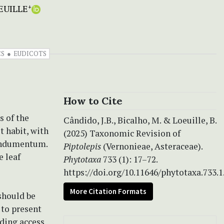
EUILLE
+
CS
EUDICOTS
How to Cite
s of the
Cândido, J.B., Bicalho, M. & Loeuille, B.
t habit, with
(2025) Taxonomic Revision of
 indumentum.
Piptolepis
(Vernonieae, Asteraceae).
e leaf
Phytotaxa
733 (1): 17–72.
https://doi.org/10.11646/phytotaxa.733.1
More Citation Formats
should be
 to present
ding access