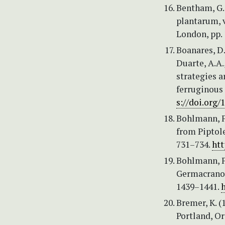
Bentham, G. 
plantarum, v
London, pp.
Boanares, D.,
Duarte, A.A.
strategies a
ferruginous 
s://doi.org/
Bohlmann, F.
from Piptol
731–734.
htt
Bohlmann, F.
Germacranol
1439–1441.
Bremer, K. (
Portland, Or