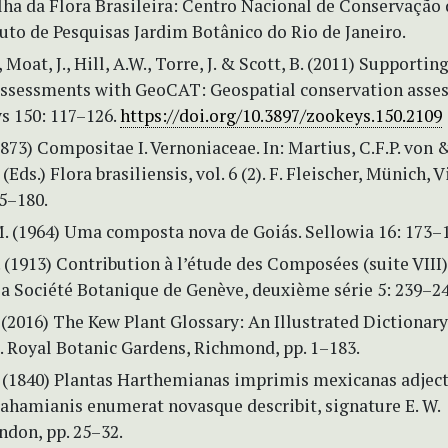
lha da Flora Brasileira: Centro Nacional de Conservação 
tuto de Pesquisas Jardim Botânico do Rio de Janeiro.
Moat, J., Hill, A.W., Torre, J. & Scott, B. (2011) Supportin
 assessments with GeoCAT: Geospatial conservation ass
s 150: 117–126.
https://doi.org/10.3897/zookeys.150.2109
(1873) Compositae I. Vernoniaceae. In: Martius, C.F.P. von 
 (Eds.) Flora brasiliensis, vol. 6 (2). F. Fleischer, Münich, 
 5–180.
M. (1964) Uma composta nova de Goiás. Sellowia 16: 173–
 (1913) Contribution à l’étude des Composées (suite VIII)
la Société Botanique de Genève, deuxième série 5: 239–24
. (2016) The Kew Plant Glossary: An Illustrated Dictionary
. Royal Botanic Gardens, Richmond, pp. 1–183.
 (1840) Plantas Harthemianas imprimis mexicanas adject
rahamianis enumerat novasque describit, signature E. W.
ndon, pp. 25–32.