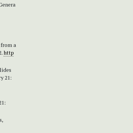
 Genera
 from a
2.
http
lides
y 21:
21:
s,