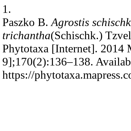
1.
Paszko B.
Agrostis schischk
trichantha
(Schischk.) Tzve
Phytotaxa [Internet]. 2014
9];170(2):136–138. Availab
https://phytotaxa.mapress.c