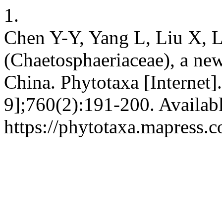
1.
Chen Y-Y, Yang L, Liu X, 
(Chaetosphaeriaceae), a ne
China. Phytotaxa [Internet]
9];760(2):191-200. Availab
https://phytotaxa.mapress.c