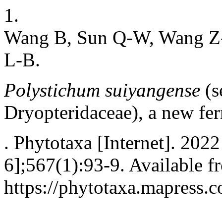
1.
Wang B, Sun Q-W, Wang Z
L-B.
Polystichum suiyangense
(s
Dryopteridaceae), a new fe
. Phytotaxa [Internet]. 202
6];567(1):93-9. Available f
https://phytotaxa.mapress.c