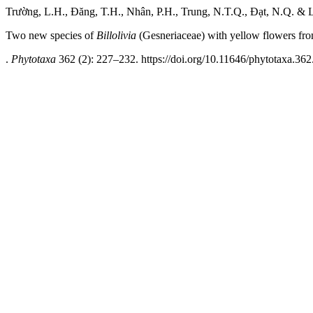
Trường, L.H., Đăng, T.H., Nhân, P.H., Trung, N.T.Q., Đạt, N.Q. & 
Two new species of
Billolivia
(Gesneriaceae) with yellow flowers fr
.
Phytotaxa
362 (2): 227–232. https://doi.org/10.11646/phytotaxa.362