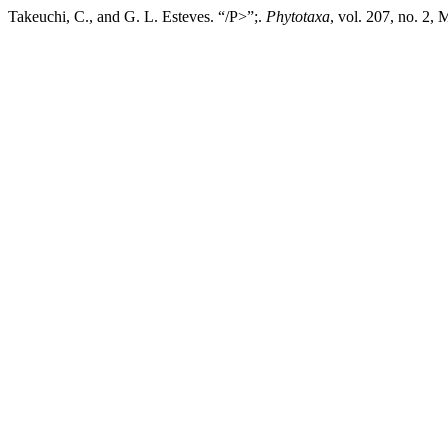
Takeuchi, C., and G. L. Esteves. “/P>”;.
Phytotaxa
, vol. 207, no. 2,