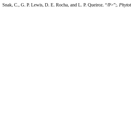
Snak, C., G. P. Lewis, D. E. Rocha, and L. P. Queiroz. “/P>”;.
Phyto