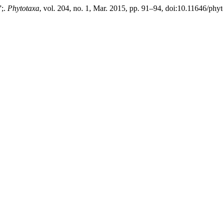
”;.
Phytotaxa
, vol. 204, no. 1, Mar. 2015, pp. 91–94, doi:10.11646/phyt