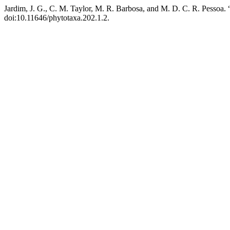
Jardim, J. G., C. M. Taylor, M. R. Barbosa, and M. D. C. R. Pessoa. 
doi:10.11646/phytotaxa.202.1.2.