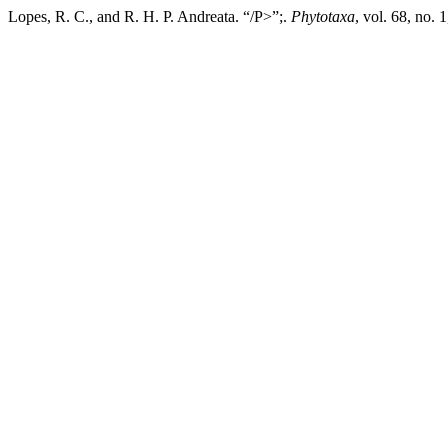
Lopes, R. C., and R. H. P. Andreata. “/P>”;.
Phytotaxa
, vol. 68, no.