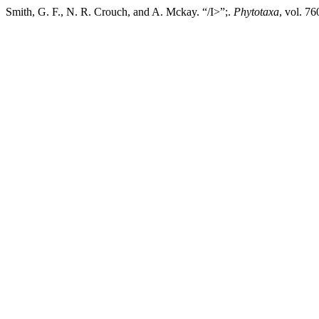
Smith, G. F., N. R. Crouch, and A. Mckay. “/I>”;.
Phytotaxa
, vol. 7