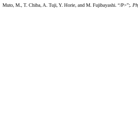
Muto, M., T. Chiba, A. Tuji, Y. Horie, and M. Fujibayashi. “/P>”;.
Ph