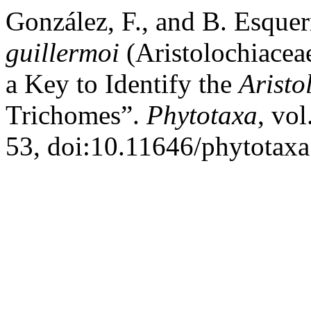
González, F., and B. Esquer
guillermoi
(Aristolochiacea
a Key to Identify the
Aristo
Trichomes”.
Phytotaxa
, vo
53, doi:10.11646/phytotaxa