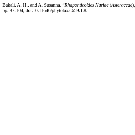
Bakali, A. H., and A. Susanna. “
Rhaponticoides Nuriae
(
Asteraceae
)
pp. 97-104, doi:10.11646/phytotaxa.659.1.8.