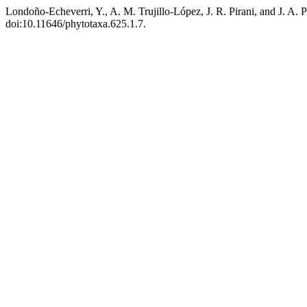
Londoño-Echeverri, Y., A. M. Trujillo-López, J. R. Pirani, and J. A. 
doi:10.11646/phytotaxa.625.1.7.