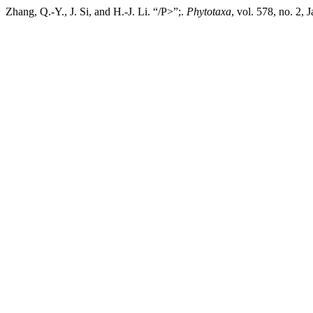
Zhang, Q.-Y., J. Si, and H.-J. Li. “/P>”;.
Phytotaxa
, vol. 578, no. 2,