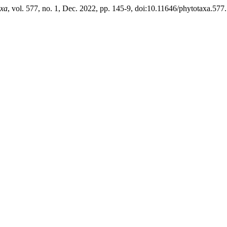
axa
, vol. 577, no. 1, Dec. 2022, pp. 145-9, doi:10.11646/phytotaxa.577.