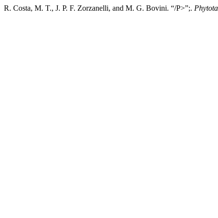
R. Costa, M. T., J. P. F. Zorzanelli, and M. G. Bovini. “/P>”;.
Phytot