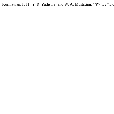
Kurniawan, F. H., Y. R. Yudistira, and W. A. Mustaqim. “/P>”;.
Phyt