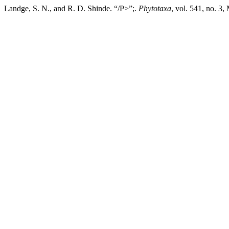
Landge, S. N., and R. D. Shinde. “/P>”;.
Phytotaxa
, vol. 541, no. 3