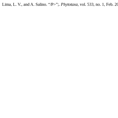
Lima, L. V., and A. Salino. “/P>”;.
Phytotaxa
, vol. 533, no. 1, Feb. 