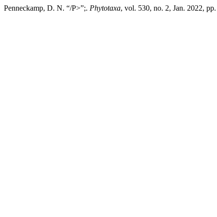
Penneckamp, D. N. “/P>”;.
Phytotaxa
, vol. 530, no. 2, Jan. 2022, p