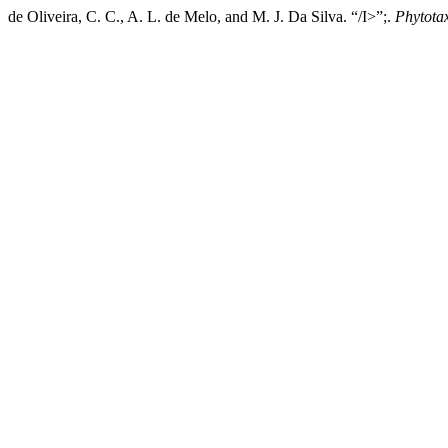
de Oliveira, C. C., A. L. de Melo, and M. J. Da Silva. “/I>”;.
Phytota