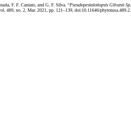
nada, F. F. Caniato, and G. F. Silva. “
Pseudopestalotiopsis Gilvanii Sp.
vol. 489, no. 2, Mar. 2021, pp. 121–139, doi:10.11646/phytotaxa.489.2.