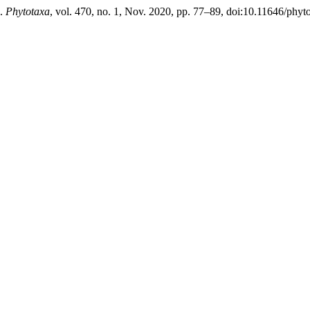
;.
Phytotaxa
, vol. 470, no. 1, Nov. 2020, pp. 77–89, doi:10.11646/phyt