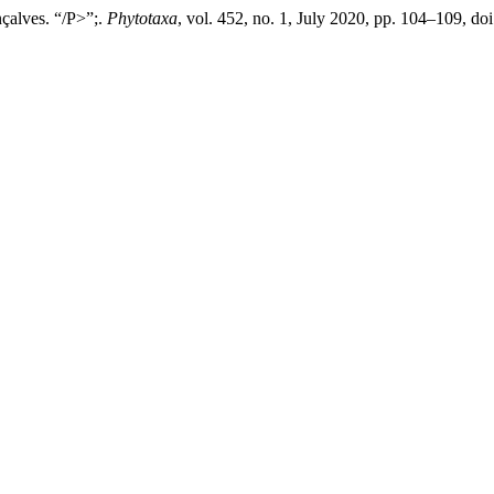
nçalves. “/P>”;.
Phytotaxa
, vol. 452, no. 1, July 2020, pp. 104–109, do