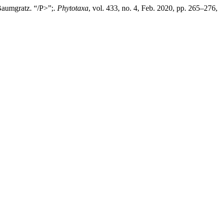
Baumgratz. “/P>”;.
Phytotaxa
, vol. 433, no. 4, Feb. 2020, pp. 265–276