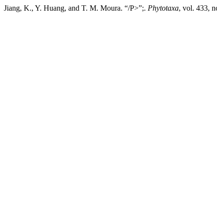
Jiang, K., Y. Huang, and T. M. Moura. “/P>”;.
Phytotaxa
, vol. 433, 