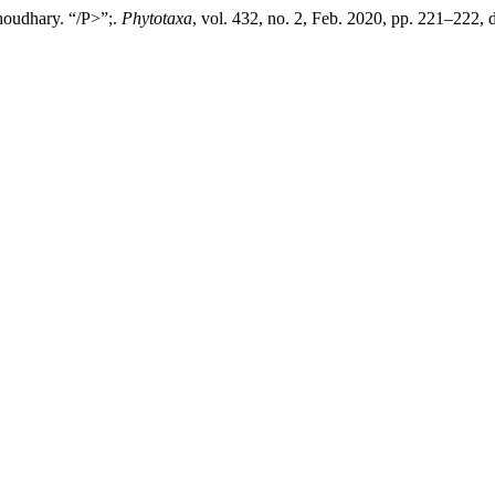
houdhary. “/P>”;.
Phytotaxa
, vol. 432, no. 2, Feb. 2020, pp. 221–222,