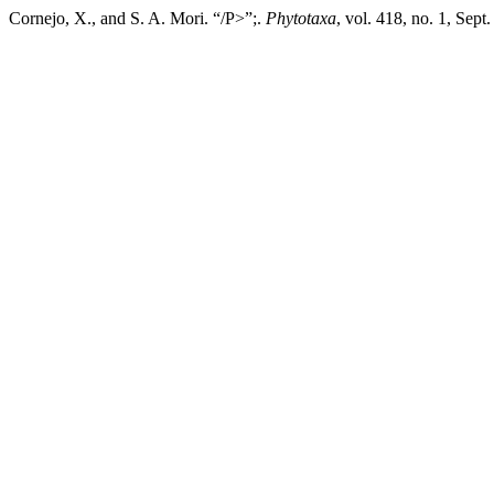
Cornejo, X., and S. A. Mori. “/P>”;.
Phytotaxa
, vol. 418, no. 1, Sep