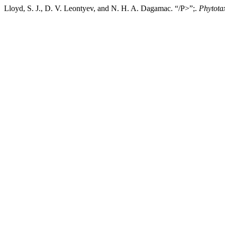
Lloyd, S. J., D. V. Leontyev, and N. H. A. Dagamac. “/P>”;.
Phytota