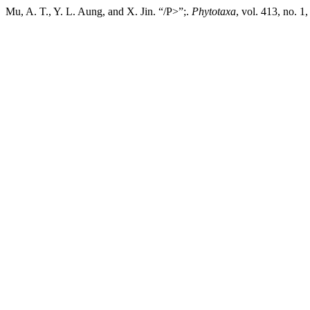
Mu, A. T., Y. L. Aung, and X. Jin. “/P>”;.
Phytotaxa
, vol. 413, no. 