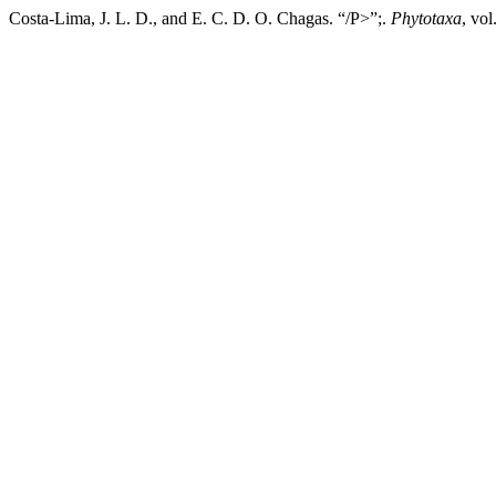
Costa-Lima, J. L. D., and E. C. D. O. Chagas. “/P>”;.
Phytotaxa
, vo