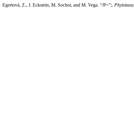
Egertová, Z., J. Eckstein, M. Sochor, and M. Vega. “/P>”;.
Phytotaxa