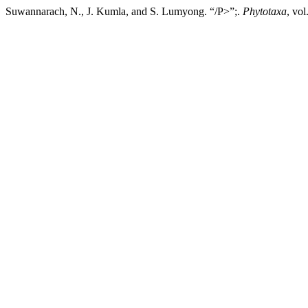
Suwannarach, N., J. Kumla, and S. Lumyong. “/P>”;.
Phytotaxa
, vo