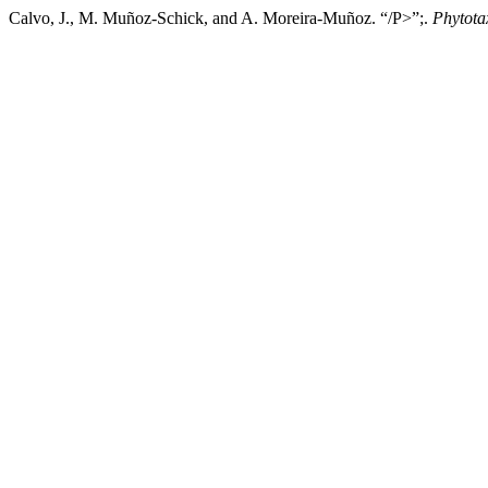
Calvo, J., M. Muñoz-Schick, and A. Moreira-Muñoz. “/P>”;.
Phytota