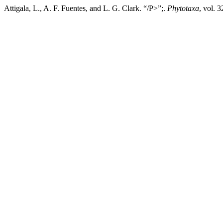
Attigala, L., A. F. Fuentes, and L. G. Clark. “/P>”;.
Phytotaxa
, vol. 