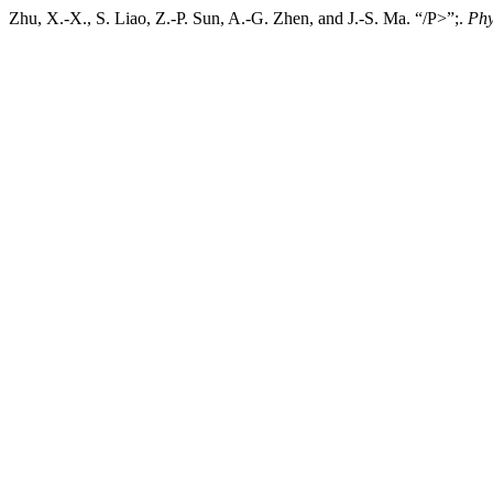
Zhu, X.-X., S. Liao, Z.-P. Sun, A.-G. Zhen, and J.-S. Ma. “/P>”;.
Phy