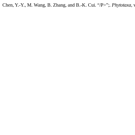
Chen, Y.-Y., M. Wang, B. Zhang, and B.-K. Cui. “/P>”;.
Phytotaxa
, 