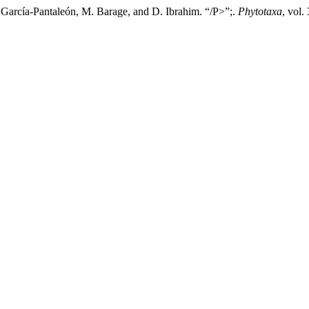
I. García-Pantaleón, M. Barage, and D. Ibrahim. “/P>”;.
Phytotaxa
, vol.