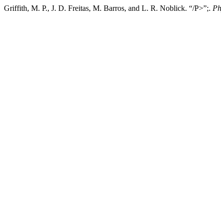
Griffith, M. P., J. D. Freitas, M. Barros, and L. R. Noblick. “/P>”;.
Ph