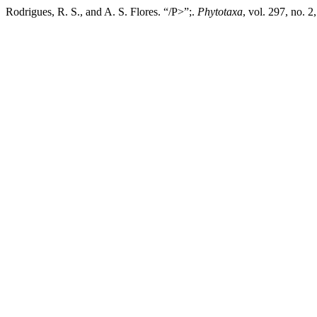
Rodrigues, R. S., and A. S. Flores. “/P>”;.
Phytotaxa
, vol. 297, no. 