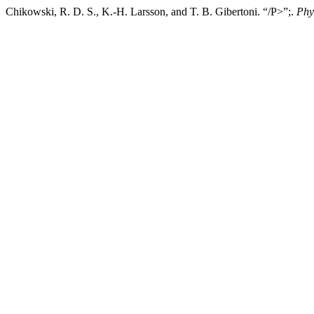
Chikowski, R. D. S., K.-H. Larsson, and T. B. Gibertoni. “/P>”;.
Phy