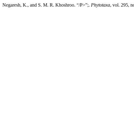
Negaresh, K., and S. M. R. Khoshroo. “/P>”;.
Phytotaxa
, vol. 295, 