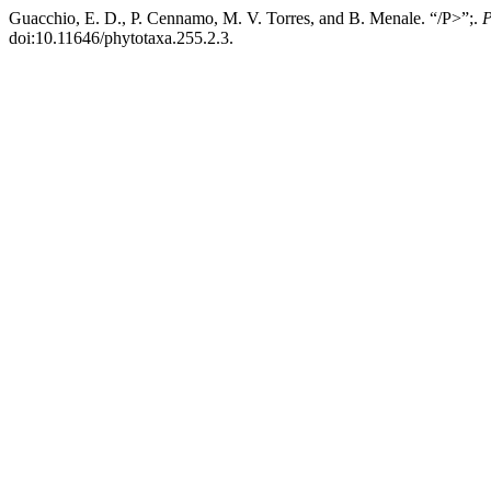
Guacchio, E. D., P. Cennamo, M. V. Torres, and B. Menale. “/P>”;.
P
doi:10.11646/phytotaxa.255.2.3.