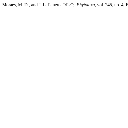
Moraes, M. D., and J. L. Panero. “/P>”;.
Phytotaxa
, vol. 245, no. 4,