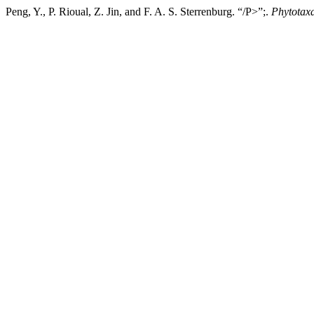
Peng, Y., P. Rioual, Z. Jin, and F. A. S. Sterrenburg. “/P>”;.
Phytotax