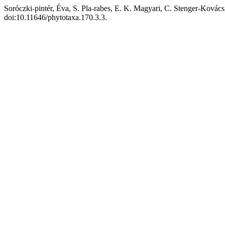
Soróczki˗pintér, Éva, S. Pla˗rabes, E. K. Magyari, C. Stenger-Kovác
doi:10.11646/phytotaxa.170.3.3.