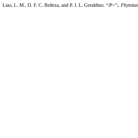
Liao, L. M., D. F. C. Belleza, and P. J. L. Geraldino. “/P>”;.
Phytota