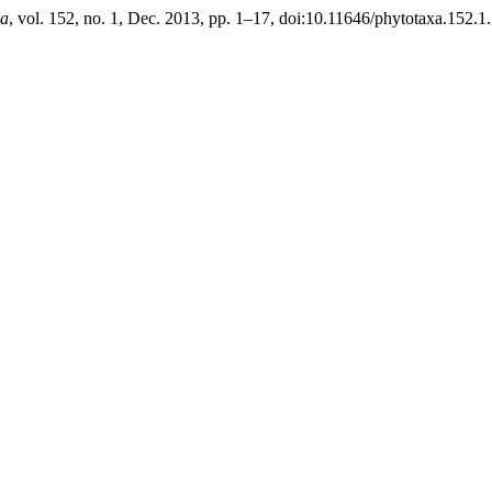
xa
, vol. 152, no. 1, Dec. 2013, pp. 1–17, doi:10.11646/phytotaxa.152.1.