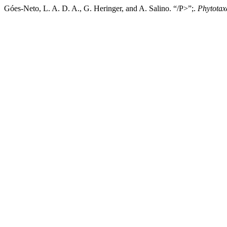
Góes-Neto, L. A. D. A., G. Heringer, and A. Salino. “/P>”;.
Phytotax